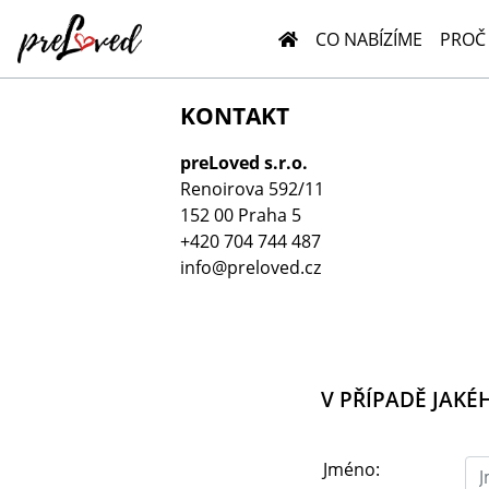
CO NABÍZÍME
PROČ
KONTAKT
preLoved s.r.o.
Renoirova 592/11
152 00 Praha 5
+420 704 744 487
info@preloved.cz
V PŘÍPADĚ JAKÉ
Jméno: